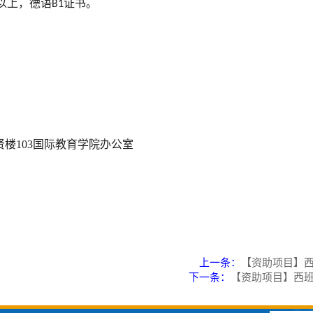
以上，德语
证书
。
B1
。
贤楼103国际教育学院办公室
上一条：
【资助项目】西
下一条：
【资助项目】西班