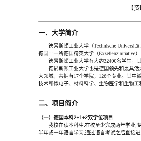
【资
一
、大学简介
德累斯顿工业大学（
Technische Universitä
德国十一所德国精英大学（Exzellenzinitiativ
德累斯顿工业大学有大约
32400名学生
德累斯顿工业大学也是德国领先和最具活
大领域，共拥有
17个学院，126个专业。
技术和微电子、材料科学、生物医学和生物工
二、
项目
简介
（一）
德国本科
2+1+2
双学位项目
我校在读本科生
,在校至少完成两年学业,
半年或一年语言学习
,通过语言考试之后直接