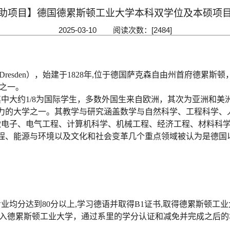
助项目】德国德累斯顿工业大学本科双学位及本硕项
2025-03-10 阅读次数：[
2484
]
t Dresden）
，
始建于
1828年
,
位于德国萨克森自由州首府德累斯顿
e）之一。
，其中大约1/8为国际学生，多数外国生来自欧洲，其次为亚洲和美
力的大学之一。其教学与研究涵盖数学与自然科学、工程科学、
其中微电子、电气工程、计算机科学、机械工程、经济工程、材料科
程、能源与环境以及文化和社会变革几个重点领域被认为是德国
专业均分达到
80分以上
,学习德语并取得
B1
证书
,取得德累斯顿工业
进入德累斯顿工业大学
，
通过系里的学分认证和减免并完成之后的