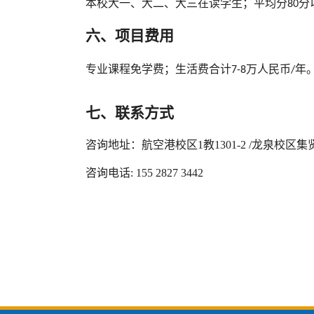
本校
大一、大二
、
大三
在读学生；平均分
分
80
六、
项目费用
专业课程免学费；生活费合计
万人民币
年
7
-
8
/
七、联系方式
咨询
地址：航空港校区
1教1301-2
/龙泉校区集
咨询电话
:
155 2827 3442