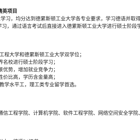
精英项目
业学习
，
均分达到德累斯顿工业大学各专业要求
，
学习德语并取
学习
，
通过语言考试后直接进入德累斯顿工业大学进行硕士阶段
息工程大学和德累斯顿工业大学双学位
；
界名校进行硕士阶段学习
；
景优势，增加就业竞争力；
性价比高，学历含金量高；
教学水平工，理工类专业留学首选
。
通信工程学院
、
计算机学院
、
软件工程学院
、
网络空间安全学院