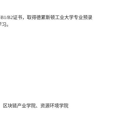
得
B1/B2
证书
，
取得德累斯顿工业大学专业预录
学习
。
、
区块链产业学院
、
资源环境学院