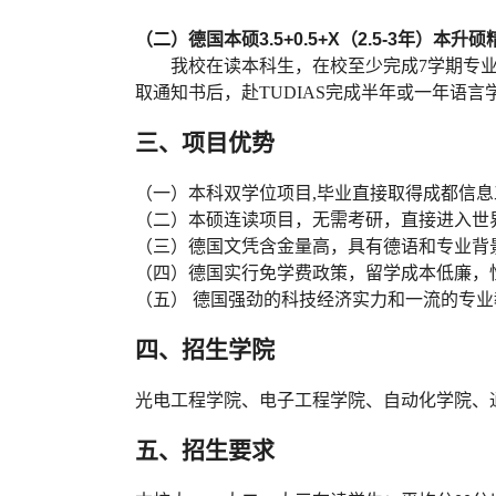
（二）
德国本硕
3
.
5+0
.
5+X
（
2
.
5-3
年
）
本升硕
我校在读本科生
，
在校至少完成
7
学期专
取通知书后
，
赴
TUDIAS
完成半年或一年语言
三、
项目优势
（一）
本科双学位项目
,毕业直接取得成都信
（二）
本硕连读项目
，
无需考研
，
直接进入世
（三）
德国文凭含金量高，具有德语和专业背
（四）
德国实行免学费政策，留学成本低廉，
（五）
德国强劲的科技经济实力和一流的专业
四、
招生学院
光电工程学院
、
电子工程学院
、
自动化学院
、
五、
招生要求