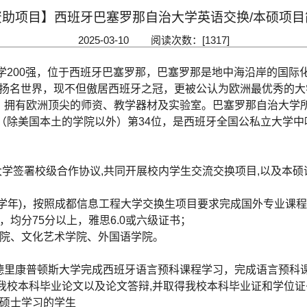
资助项目】西班牙巴塞罗那自治大学英语交换/本硕项目
2025-03-10 阅读次数：[
1317
]
大学200强，位于西班牙巴塞罗那，巴塞罗那是地中海沿岸的国际
量扬名世界，现不但傲居西班牙之冠，更被公认为欧洲最优秀的
，拥有欧洲顶尖的师资、教学器材及实验室。巴塞罗那自治大学
除美国本土的学院以外）第34位，是西班牙全国公私立大学中唯一
大学签署校级合作协议,共同开展校内学生交流交换项目,以及本硕
学年)，按照成都信息工程大学交换生项目要求完成国外专业课
均分75分以上，雅思6.0或六级证书；
学院、文化艺术学院、外国语学院。
德里康普顿斯大学完成西班牙语言预科课程学习，完成语言预科课
我校本科毕业论文以及论文答辩,并取得我校本科毕业证和学位证
牙硕士学习的学生