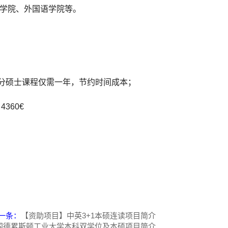
术学院、外国语学院等。
部分硕士课程仅需一年，节约时间成本；
360€
一条：
【资助项目】中英3+1本硕连读项目简介
国德累斯顿工业大学本科双学位及本硕项目简介