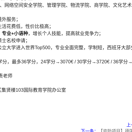
院、网络空间安全学院、管理学院、物流学院、商学院、文化艺
境外服务；
生活花费低，性价比极高；
，专业+小语种
，增长个人技能，提高就业竞争力；
硕士名校申请；
公立大学进入世界Top500，专业全面完整，学制短，西班牙大
36学分，24学分→3070€ / 30学分→3720€ / 36学分→4
责老师
校区集贤楼103国际教育学院办公室
上
下一条：
【资助项目】德