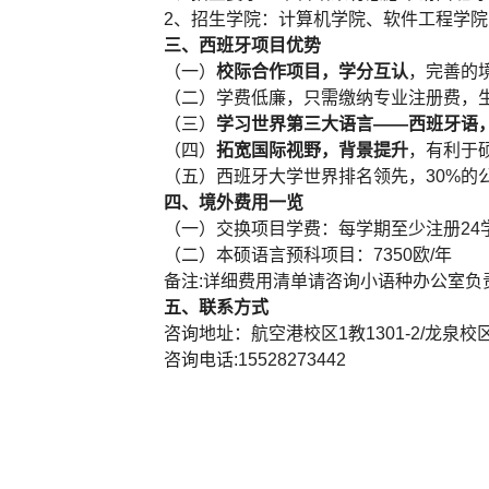
2、招生学院：计算机学院、软件工程学
三、西班牙项目优势
（一）
校际合作项目，学分互认
，完善的
（二）学费低廉，只需缴纳专业注册费，
（三）
学习世界第三大语言——西班牙语
（四）
拓宽国际视野，背景提升
，有利于
（五）西班牙大学世界排名领先，30%的
四、境外费用一览
（一）交换项目学费：每学期至少注册24学分，最多
（二）本硕语言预科项目：7350欧/年
备注:详细费用清单请咨询小语种办公室负
五、联系方式
咨询地址：航空港校区1教1301-2/龙泉
咨询电话:15528273442