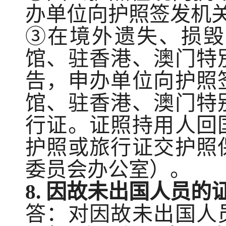
办单位向护
照
签发机
③在境外
遗
失、
损
毁
馆、驻香港、澳门特
告，
申
办单位向护照
馆、
驻
香港、澳门特
行证。证照持用人回
护照或旅行证交护照
委员会办公室）
。
8.
因故未出国人员的
答：对因故
未
出国人