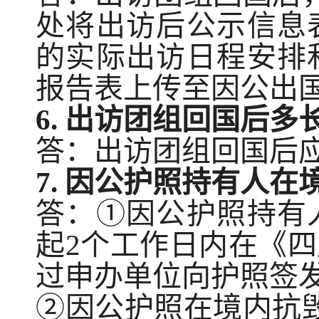
处
将出
访
后公示信息
的实际
出访日程安排
报告表上传至因公出
6.
出访
团
组回国后多
答：出访
团
组回国后
7.
因公护照持有人在
答：
①因公护照持有
起2个工作日内在《
过申办单位向护照签
②
因
公护照在境内抗